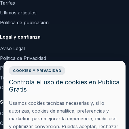
Tarifas
Ultimos articulos
Politica de publicacion
Legal y confianza
Aviso Legal
Politica de Privacidad
Politica de Cookies
COOKIES Y PRIVACIDAD
Terminos y Condiciones
Controla el uso de cookies en Publica
Configurar cookies
Gratis
Soporte
Usamos cookies tecnicas necesarias y, si lo
autorizas, cookies de analitica, preferencias y
Contacto
marketing para mejorar la experiencia, medir uso
Crear cuenta
y optimizar conversion. Puedes aceptar, rechazar