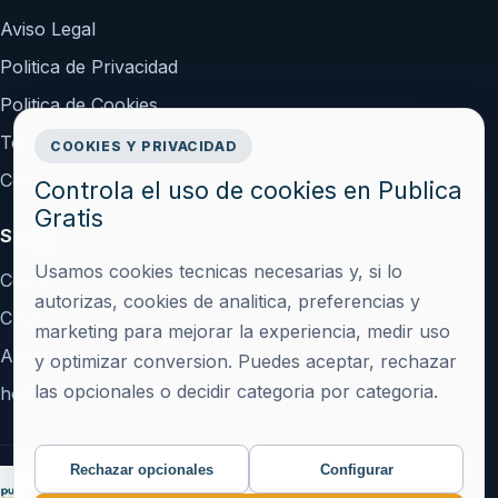
Aviso Legal
Politica de Privacidad
Politica de Cookies
Terminos y Condiciones
COOKIES Y PRIVACIDAD
Configurar cookies
Controla el uso de cookies en Publica
Gratis
Soporte
Usamos cookies tecnicas necesarias y, si lo
Contacto
autorizas, cookies de analitica, preferencias y
Crear cuenta
marketing para mejorar la experiencia, medir uso
Acceder
y optimizar conversion. Puedes aceptar, rechazar
las opcionales o decidir categoria por categoria.
hola@publicagratis.es
Rechazar opcionales
Configurar