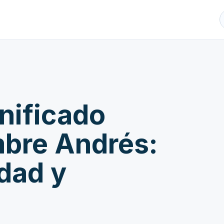
gnificado
mbre Andrés:
idad y