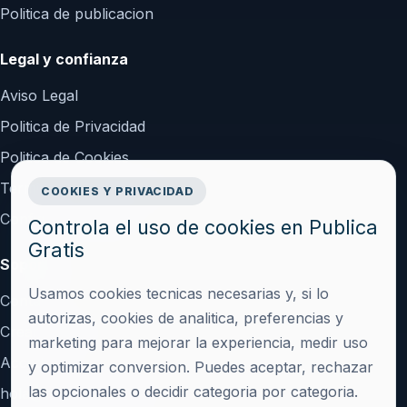
Politica de publicacion
Legal y confianza
Aviso Legal
Politica de Privacidad
Politica de Cookies
Terminos y Condiciones
COOKIES Y PRIVACIDAD
Configurar cookies
Controla el uso de cookies en Publica
Gratis
Soporte
Usamos cookies tecnicas necesarias y, si lo
Contacto
autorizas, cookies de analitica, preferencias y
Crear cuenta
marketing para mejorar la experiencia, medir uso
Acceder
y optimizar conversion. Puedes aceptar, rechazar
las opcionales o decidir categoria por categoria.
hola@publicagratis.es