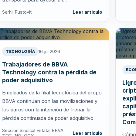
Serhii Pustovit
Leer articulo
16 jul 2026
TECNOLOGÍA
Trabajadores de BBVA
ECO
Technology contra la pérdida de
poder adquisitivo
Ligr
crip
Empleados de la filial tecnológica del grupo
expl
BBVA continúan con las movilizaciones y
capi
los paros con la intención de frenar la
prés
pérdida continuada de poder adquisitivo
Comp
Sección Sindical Estatal BBVA
Leer articulo
Cómo 
TECHNOLOGY