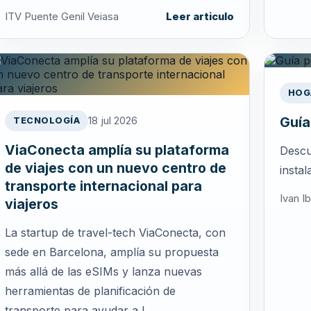
ITV Puente Genil Veiasa
Leer articulo
HOG
Guía
18 jul 2026
TECNOLOGÍA
ViaConecta amplía su plataforma
Descu
de viajes con un nuevo centro de
instal
transporte internacional para
Ivan I
viajeros
La startup de travel-tech ViaConecta, con
sede en Barcelona, amplía su propuesta
más allá de las eSIMs y lanza nuevas
herramientas de planificación de
transporte para ayudar a l...