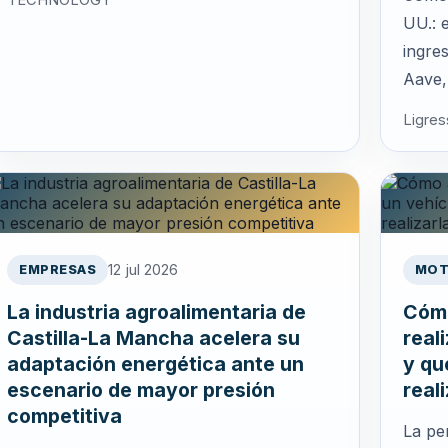
UU.: 
ingre
Aave,
Ligres
12 jul 2026
EMPRESAS
MOT
La industria agroalimentaria de
Cómo
Castilla-La Mancha acelera su
real
adaptación energética ante un
y qu
escenario de mayor presión
real
competitiva
La pe