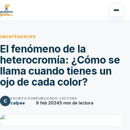
UNCATEGORIZED
El fenómeno de la
heterocromía: ¿Cómo se
llama cuando tienes un
ojo de cada color?
ESCRITO POR
PUBLICADO
LECTURA
C
calpee
9 feb 2024
5
min de lectura