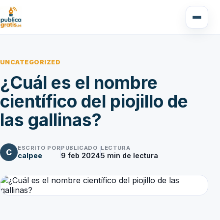
UNCATEGORIZED
¿Cuál es el nombre
científico del piojillo de
las gallinas?
ESCRITO POR
PUBLICADO
LECTURA
C
calpee
9 feb 2024
5
min de lectura