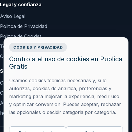
Legal y confianza
Aviso Legal
Politica de Privacidad
Politica de Cookies
Terminos y Condiciones
COOKIES Y PRIVACIDAD
Configurar cookies
Controla el uso de cookies en Publica
Gratis
Soporte
Usamos cookies tecnicas necesarias y, si lo
Contacto
autorizas, cookies de analitica, preferencias y
Crear cuenta
marketing para mejorar la experiencia, medir uso
Acceder
y optimizar conversion. Puedes aceptar, rechazar
las opcionales o decidir categoria por categoria.
hola@publicagratis.es