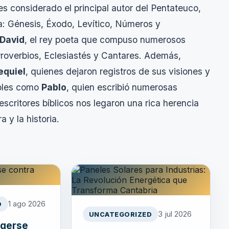
 es considerado el principal autor del Pentateuco,
lia: Génesis, Éxodo, Levítico, Números y
David
, el rey poeta que compuso numerosos
 Proverbios, Eclesiastés y Cantares. Además,
equiel
, quienes dejaron registros de sus visiones y
toles como
Pablo
, quien escribió numerosas
escritores bíblicos nos legaron una rica herencia
 y la historia.
1 ago 2026
D
3 jul 2026
UNCATEGORIZED
egerse