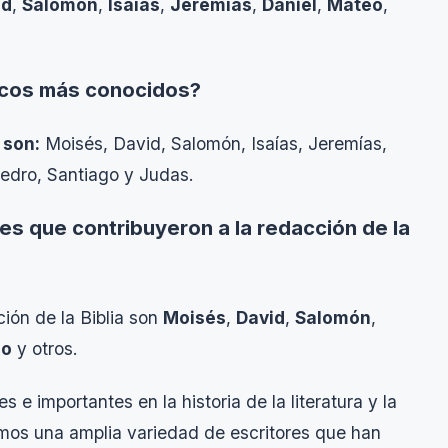
id
,
Salomón
,
Isaías
,
Jeremías
,
Daniel
,
Mateo
,
licos más conocidos?
 son:
Moisés, David, Salomón, Isaías, Jeremías,
Pedro, Santiago y Judas.
es que contribuyeron a la redacción de la
ción de la Biblia son
Moisés
,
David
,
Salomón
,
lo
y otros.
 e importantes en la historia de la literatura y la
amos una amplia variedad de escritores que han