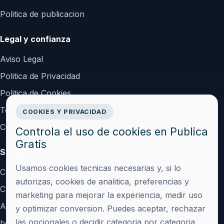
Politica de publicacion
Legal y confianza
Aviso Legal
Politica de Privacidad
Politica de Cookies
Terminos y Condiciones
COOKIES Y PRIVACIDAD
Configurar cookies
Controla el uso de cookies en Publica
Gratis
Soporte
Usamos cookies tecnicas necesarias y, si lo
Contacto
autorizas, cookies de analitica, preferencias y
Crear cuenta
marketing para mejorar la experiencia, medir uso
Acceder
y optimizar conversion. Puedes aceptar, rechazar
las opcionales o decidir categoria por categoria.
hola@publicagratis.es