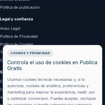
Politica de publicacion
Legal y confianza
Aviso Legal
Politica de Privacidad
Politica de Cookies
Terminos y Condiciones
COOKIES Y PRIVACIDAD
Configurar cookies
Controla el uso de cookies en Publica
Gratis
Soporte
Usamos cookies tecnicas necesarias y, si lo
Contacto
autorizas, cookies de analitica, preferencias y
Crear cuenta
marketing para mejorar la experiencia, medir uso
Acceder
y optimizar conversion. Puedes aceptar, rechazar
las opcionales o decidir categoria por categoria.