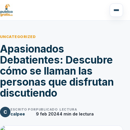
UNCATEGORIZED
Apasionados
Debatientes: Descubre
cómo se llaman las
personas que disfrutan
discutiendo
ESCRITO POR
PUBLICADO
LECTURA
C
calpee
9 feb 2024
4
min de lectura