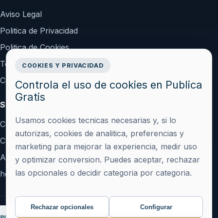
Aviso Legal
Politica de Privacidad
Politica de Cookies
Terminos y Condiciones
COOKIES Y PRIVACIDAD
Configurar cookies
Controla el uso de cookies en Publica
Gratis
Soporte
Usamos cookies tecnicas necesarias y, si lo
Contacto
autorizas, cookies de analitica, preferencias y
Crear cuenta
marketing para mejorar la experiencia, medir uso
Acceder
y optimizar conversion. Puedes aceptar, rechazar
las opcionales o decidir categoria por categoria.
hola@publicagratis.es
Rechazar opcionales
Configurar