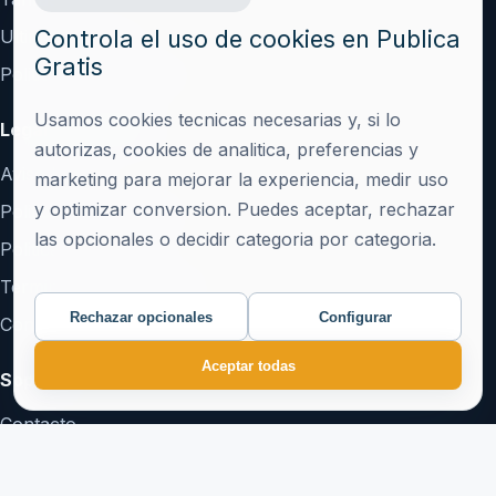
Controla el uso de cookies en Publica
Ultimos articulos
Gratis
Politica de publicacion
Usamos cookies tecnicas necesarias y, si lo
Legal y confianza
autorizas, cookies de analitica, preferencias y
Aviso Legal
marketing para mejorar la experiencia, medir uso
y optimizar conversion. Puedes aceptar, rechazar
Politica de Privacidad
las opcionales o decidir categoria por categoria.
Politica de Cookies
Terminos y Condiciones
Rechazar opcionales
Configurar
Configurar cookies
Aceptar todas
Soporte
Contacto
Crear cuenta