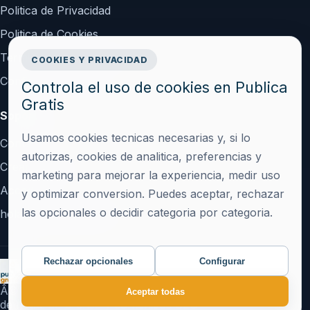
Politica de Privacidad
Politica de Cookies
Terminos y Condiciones
COOKIES Y PRIVACIDAD
Configurar cookies
Controla el uso de cookies en Publica
Gratis
Soporte
Usamos cookies tecnicas necesarias y, si lo
Contacto
autorizas, cookies de analitica, preferencias y
Crear cuenta
marketing para mejorar la experiencia, medir uso
Acceder
y optimizar conversion. Puedes aceptar, rechazar
las opcionales o decidir categoria por categoria.
hola@publicagratis.es
Rechazar opcionales
Configurar
Â© 2026 Publica Gratis Â· Plataforma de publicacion
Aceptar todas
de notas de prensa y contenidos SEO