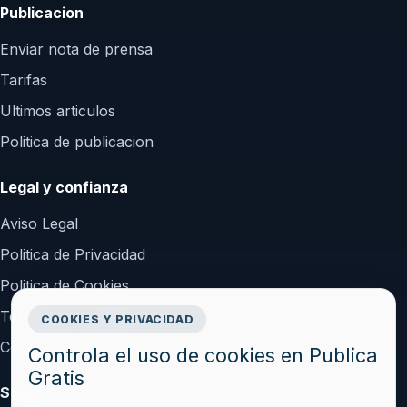
Publicacion
Enviar nota de prensa
Tarifas
Ultimos articulos
Politica de publicacion
Legal y confianza
Aviso Legal
Politica de Privacidad
Politica de Cookies
Terminos y Condiciones
COOKIES Y PRIVACIDAD
Configurar cookies
Controla el uso de cookies en Publica
Gratis
Soporte