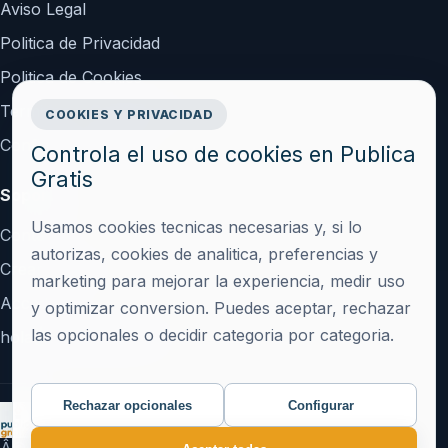
Aviso Legal
Politica de Privacidad
Politica de Cookies
Terminos y Condiciones
COOKIES Y PRIVACIDAD
Configurar cookies
Controla el uso de cookies en Publica
Gratis
Soporte
Usamos cookies tecnicas necesarias y, si lo
Contacto
autorizas, cookies de analitica, preferencias y
Crear cuenta
marketing para mejorar la experiencia, medir uso
Acceder
y optimizar conversion. Puedes aceptar, rechazar
las opcionales o decidir categoria por categoria.
hola@publicagratis.es
Rechazar opcionales
Configurar
Â© 2026 Publica Gratis Â· Plataforma de publicacion