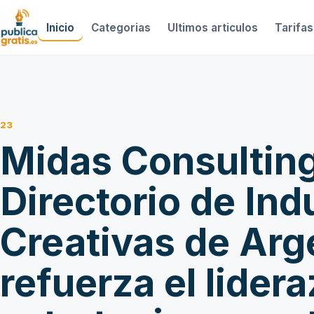
Inicio
Categorias
Ultimos articulos
Tarifas
23
Midas Consulting
Directorio de Ind
Creativas de Arg
refuerza el lider