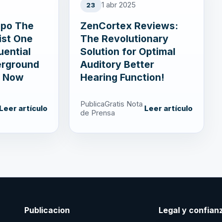
1 abr 2025
23
apo The
ZenCortex Reviews:
ist One
The Revolutionary
uential
Solution for Optimal
erground
Auditory Better
t Now
Hearing Function!
PublicaGratis Nota
Leer artículo
Leer artículo
de Prensa
Publicacion
Legal y confian