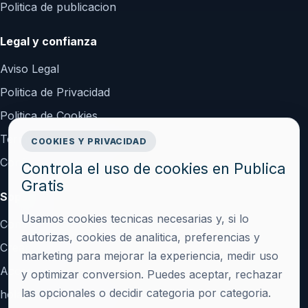
Politica de publicacion
Legal y confianza
Aviso Legal
Politica de Privacidad
Politica de Cookies
Terminos y Condiciones
COOKIES Y PRIVACIDAD
Configurar cookies
Controla el uso de cookies en Publica
Gratis
Soporte
Usamos cookies tecnicas necesarias y, si lo
Contacto
autorizas, cookies de analitica, preferencias y
Crear cuenta
marketing para mejorar la experiencia, medir uso
Acceder
y optimizar conversion. Puedes aceptar, rechazar
las opcionales o decidir categoria por categoria.
hola@publicagratis.es