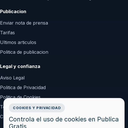
Publicacion
Enviar nota de prensa
Tarifas
Ultimos articulos
Politica de publicacion
Legal y confianza
Aviso Legal
Politica de Privacidad
Politica de Cookies
Terminos y Condiciones
COOKIES Y PRIVACIDAD
Configurar cookies
Controla el uso de cookies en Publica
Gratis