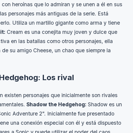
a con heroínas que lo admiran y se unen a él en sus
as personajes más antiguas de la serie. Está
lo. Utiliza un martillo gigante como arma y tiene
t:
Cream es una conejita muy joven y dulce que
iva en las batallas como otros personajes, ella
da de su amigo Cheese, un chao que siempre la
Hedgehog: Los rival
existen personajes que inicialmente son rivales
damentales.
Shadow the Hedgehog:
Shadow es un
Sonic Adventure 2". Inicialmente fue presentado
iene una conexión especial con él y está dispuesto
ares a Sonic y puede utilizar el poder del caos.