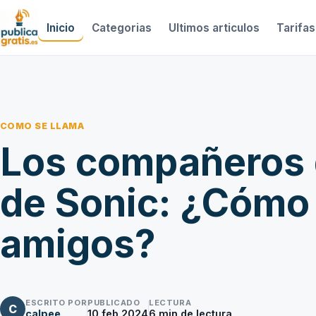
Inicio
Categorias
Ultimos articulos
Tarifas
COMO SE LLAMA
Los compañeros 
de Sonic: ¿Cómo 
amigos?
ESCRITO POR
PUBLICADO
LECTURA
C
calpee
10 feb 2024
6
min de lectura