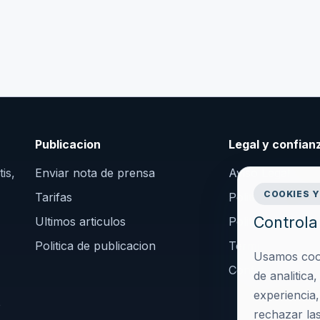
Publicacion
Legal y confian
is,
Enviar nota de prensa
Aviso Legal
COOKIES Y
Tarifas
Politica de Priva
Controla 
Ultimos articulos
Politica de Cooki
Politica de publicacion
Terminos y Cond
Usamos cooki
Configurar cook
de analitica
experiencia
o
rechazar las