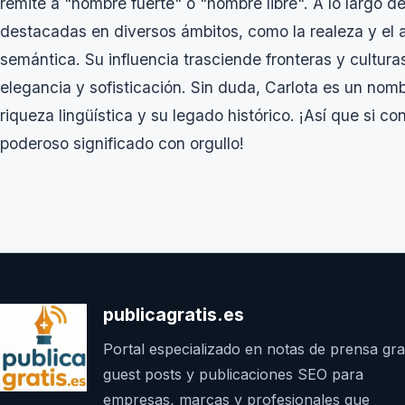
remite a "hombre fuerte" o "hombre libre". A lo largo de
destacadas en diversos ámbitos, como la realeza y el a
semántica. Su influencia trasciende fronteras y cultura
elegancia y sofisticación. Sin duda, Carlota es un no
riqueza lingüística y su legado histórico. ¡Así que si c
poderoso significado con orgullo!
publicagratis.es
Portal especializado en notas de prensa grat
guest posts y publicaciones SEO para
empresas, marcas y profesionales que