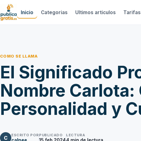
Inicio
Categorias
Ultimos articulos
Tarifas
COMO SE LLAMA
El Significado Pr
Nombre Carlota: 
Personalidad y C
ESCRITO POR
PUBLICADO
LECTURA
C
calpee
15 feb 2024
4
min de lectura