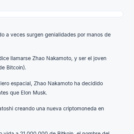
do a veces surgen genialidades por manos de
dice llamarse Zhao Nakamoto, y ser el joven
e Bitcoin).
iero espacial, Zhao Nakamoto ha decidido
antes que Elon Musk.
 Satoshi creando una nueva criptomoneda en
o vida a 21.000.000 de Bitkoin, el nombre del