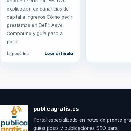
criptomonedas en EE. UU.:
explicación de ganancias de
capital e ingresos Cómo pedir
préstamos en DeFi: Aave,
Compound y guía paso a
paso
Ligress Inc
Leer artículo
publicagratis.es
Portal especializado en notas de prensa grat
guest posts y publicaciones SEO para