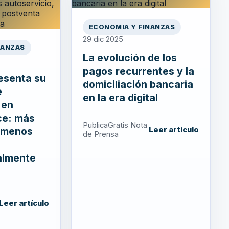
ECONOMIA Y FINANZAS
29 dic 2025
NANZAS
La evolución de los
pagos recurrentes y la
esenta su
domiciliación bancaria
e
en la era digital
 en
e: más
PublicaGratis Nota
, menos
Leer artículo
de Prensa
almente
Leer artículo