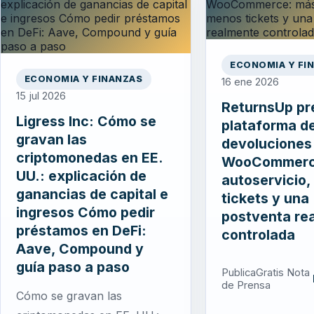
ECONOMIA Y FI
ECONOMIA Y FINANZAS
16 ene 2026
15 jul 2026
ReturnsUp pr
Ligress Inc: Cómo se
plataforma d
gravan las
devoluciones
criptomonedas en EE.
WooCommerc
UU.: explicación de
autoservicio
ganancias de capital e
tickets y una
ingresos Cómo pedir
postventa re
préstamos en DeFi:
controlada
Aave, Compound y
guía paso a paso
PublicaGratis Nota
de Prensa
Cómo se gravan las