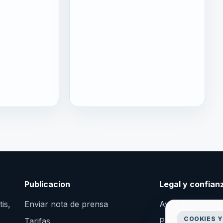
Publicacion
Legal y confian
is,
Enviar nota de prensa
Aviso Legal
COOKIES Y
Tarifas
Politica de Priva