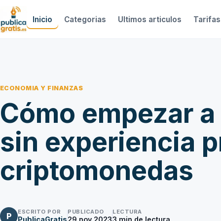
Inicio
Categorias
Ultimos articulos
Tarifas
ECONOMIA Y FINANZAS
Cómo empezar a 
sin experiencia p
criptomonedas
ESCRITO POR
PUBLICADO
LECTURA
P
PublicaGratis
29 nov 2023
3
min de lectura