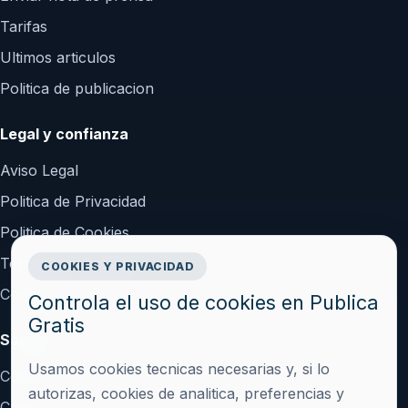
Tarifas
Ultimos articulos
Politica de publicacion
Legal y confianza
Aviso Legal
Politica de Privacidad
Politica de Cookies
Terminos y Condiciones
COOKIES Y PRIVACIDAD
Configurar cookies
Controla el uso de cookies en Publica
Gratis
Soporte
Usamos cookies tecnicas necesarias y, si lo
Contacto
autorizas, cookies de analitica, preferencias y
Crear cuenta