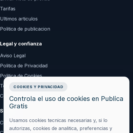
Tarifas
Ultimos articulos
Politica de publicacion
Legal y confianza
Aviso Legal
Politica de Privacidad
Politica de Cookies
Terminos y Condiciones
COOKIES Y PRIVACIDAD
Configurar cookies
Controla el uso de cookies en Publica
Gratis
Soporte
Usamos cookies tecnicas necesarias y, si lo
Contacto
autorizas, cookies de analitica, preferencias y
Crear cuenta