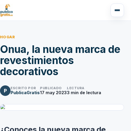
HOGAR
Onua, la nueva marca de
revestimientos
decorativos
ESCRITO POR
PUBLICADO
LECTURA
P
PublicaGratis
17 may 2023
3
min de lectura
¿Conoces la nueva marca de