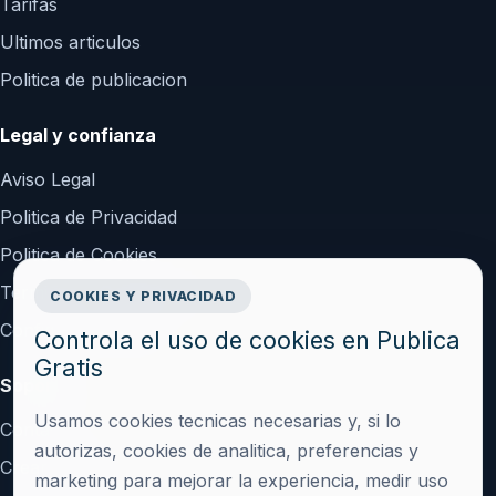
Tarifas
Ultimos articulos
Politica de publicacion
Legal y confianza
Aviso Legal
Politica de Privacidad
Politica de Cookies
Terminos y Condiciones
COOKIES Y PRIVACIDAD
Configurar cookies
Controla el uso de cookies en Publica
Gratis
Soporte
Usamos cookies tecnicas necesarias y, si lo
Contacto
autorizas, cookies de analitica, preferencias y
Crear cuenta
marketing para mejorar la experiencia, medir uso