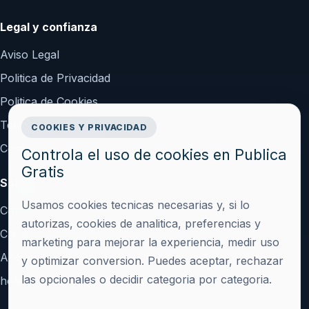
Legal y confianza
Aviso Legal
Politica de Privacidad
Politica de Cookies
Terminos y Condiciones
COOKIES Y PRIVACIDAD
Configurar cookies
Controla el uso de cookies en Publica
Gratis
Soporte
Usamos cookies tecnicas necesarias y, si lo
Contacto
autorizas, cookies de analitica, preferencias y
Crear cuenta
marketing para mejorar la experiencia, medir uso
Acceder
y optimizar conversion. Puedes aceptar, rechazar
las opcionales o decidir categoria por categoria.
hola@publicagratis.es