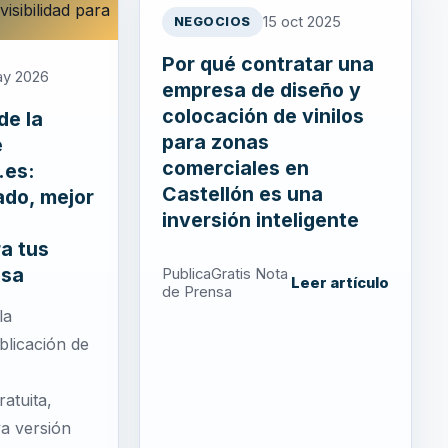
15 oct 2025
NEGOCIOS
Por qué contratar una
ay 2026
empresa de diseño y
colocación de vinilos
de la
para zonas
e
comerciales en
.es:
Castellón es una
ado, mejor
inversión inteligente
ra tus
nsa
PublicaGratis Nota
Leer artículo
de Prensa
la
blicación de
atuita,
a versión