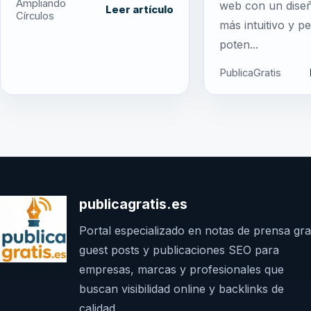
Ampliando
web con un dise
Leer artículo
Círculos
más intuitivo y 
poten...
PublicaGratis
publicagratis.es
Portal especializado en notas de prensa grat
guest posts y publicaciones SEO para
empresas, marcas y profesionales que
buscan visibilidad online y backlinks de
calidad.