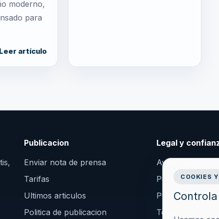
ño moderno,
pensado para
Leer artículo
Publicacion
Legal y confian
is,
Enviar nota de prensa
Aviso Legal
COOKIES Y
Tarifas
Politica de Priva
Controla 
Ultimos articulos
Politica de Cooki
Politica de publicacion
Terminos y Cond