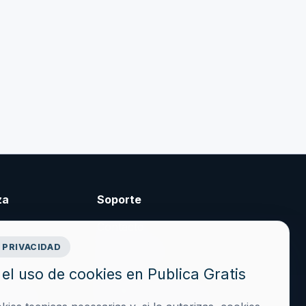
za
Soporte
Contacto
 PRIVACIDAD
cidad
Crear cuenta
el uso de cookies en Publica Gratis
es
Acceder
iciones
hola@publicagratis.es