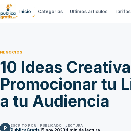
Inicio
Categorias
Ultimos articulos
Tarifas
NEGOCIOS
10 Ideas Creativa
Promocionar tu L
a tu Audiencia
ESCRITO POR
PUBLICADO
LECTURA
P
PublicaGratis
15 nov 2023
4
min de lectura