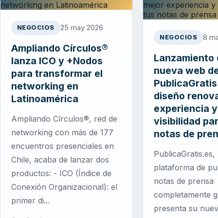
25 may 2026
NEGOCIOS
8 m
NEGOCIOS
Ampliando Círculos®
Lanzamiento 
lanza ICO y +Nodos
nueva web d
para transformar el
PublicaGratis
networking en
diseño renov
Latinoamérica
experiencia y
Ampliando Círculos®, red de
visibilidad pa
networking con más de 177
notas de pre
encuentros presenciales en
PublicaGratis.es, 
Chile, acaba de lanzar dos
plataforma de pu
productos: - ICO (Índice de
notas de prensa
Conexión Organizacional): el
completamente gr
primer di...
presenta su nuev