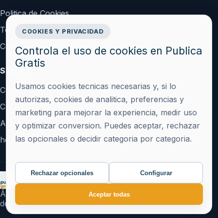
Politica de Cookies
Terminos y Condiciones
COOKIES Y PRIVACIDAD
Configurar cookies
Controla el uso de cookies en Publica
Gratis
Soporte
Usamos cookies tecnicas necesarias y, si lo
Contacto
autorizas, cookies de analitica, preferencias y
Crear cuenta
marketing para mejorar la experiencia, medir uso
Acceder
y optimizar conversion. Puedes aceptar, rechazar
las opcionales o decidir categoria por categoria.
hola@publicagratis.es
Rechazar opcionales
Configurar
Â© 2026 Publica Gratis Â· Plataforma de publicacion
Aceptar todas
de notas de prensa y contenidos SEO