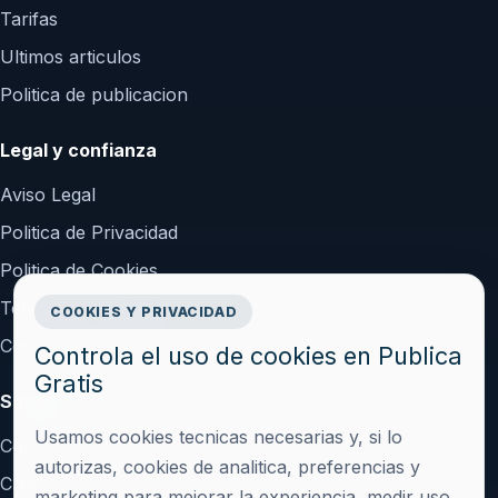
Tarifas
Ultimos articulos
Politica de publicacion
Legal y confianza
Aviso Legal
Politica de Privacidad
Politica de Cookies
Terminos y Condiciones
COOKIES Y PRIVACIDAD
Configurar cookies
Controla el uso de cookies en Publica
Gratis
Soporte
Usamos cookies tecnicas necesarias y, si lo
Contacto
autorizas, cookies de analitica, preferencias y
Crear cuenta
marketing para mejorar la experiencia, medir uso