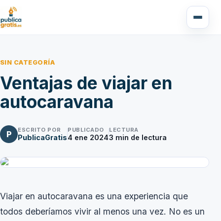
SIN CATEGORÍA
Ventajas de viajar en
autocaravana
ESCRITO POR
PUBLICADO
LECTURA
P
PublicaGratis
4 ene 2024
3
min de lectura
Viajar en autocaravana es una experiencia que
todos deberíamos vivir al menos una vez. No es un