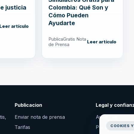
e justicia
Colombia: Qué Son y
Cómo Pueden
Ayudarte
Leer artículo
PublicaGratis Nota
Leer artículo
de Prensa
Publicacion
Legal y confian
is,
Enviar nota de prensa
Aviso Legal
COOKIES Y
Tarifas
Politica de Priva