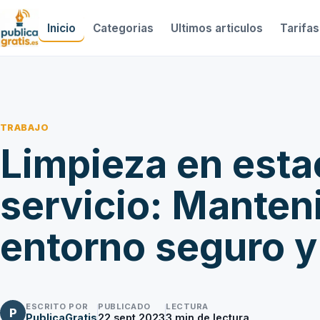
Inicio
Categorias
Ultimos articulos
Tarifas
TRABAJO
Limpieza en esta
servicio: Manten
entorno seguro y
ESCRITO POR
PUBLICADO
LECTURA
P
PublicaGratis
22 sept 2023
3
min de lectura