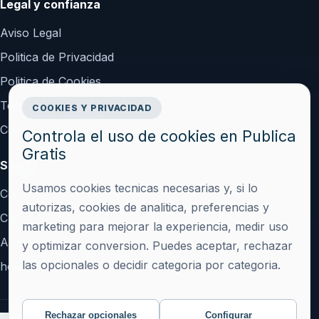
Legal y confianza
Aviso Legal
Politica de Privacidad
Politica de Cookies
Terminos y Condiciones
COOKIES Y PRIVACIDAD
Configurar cookies
Controla el uso de cookies en Publica
Gratis
Soporte
Usamos cookies tecnicas necesarias y, si lo
Contacto
autorizas, cookies de analitica, preferencias y
Crear cuenta
marketing para mejorar la experiencia, medir uso
Acceder
y optimizar conversion. Puedes aceptar, rechazar
las opcionales o decidir categoria por categoria.
hola@publicagratis.es
Rechazar opcionales
Configurar