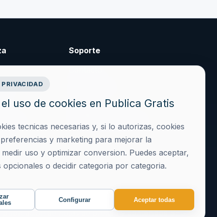
za
Soporte
Contacto
 PRIVACIDAD
cidad
Crear cuenta
el uso de cookies en Publica Gratis
es
Acceder
iciones
hola@publicagratis.es
es tecnicas necesarias y, si lo autorizas, cookies
ies
, preferencias y marketing para mejorar la
, medir uso y optimizar conversion. Puedes aceptar,
 opcionales o decidir categoria por categoria.
zar
Configurar
Aceptar todas
ales
e publicacion de notas de prensa y contenidos SEO