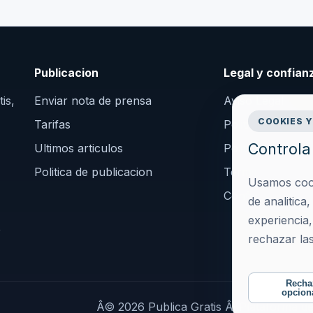
Publicacion
Legal y confian
is,
Enviar nota de prensa
Aviso Legal
COOKIES Y
Tarifas
Politica de Priva
Controla 
Ultimos articulos
Politica de Cooki
Politica de publicacion
Terminos y Cond
Usamos cooki
Configurar cook
de analitica
experiencia
o
rechazar las
Recha
opcion
Â© 2026 Publica Gratis Â· Plataforma d