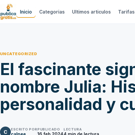
Inicio
Categorias
Ultimos articulos
Tarifas
UNCATEGORIZED
El fascinante sig
nombre Julia: His
personalidad y c
ESCRITO POR
PUBLICADO
LECTURA
C
calpee
16 feb 2024
4
min de lectura