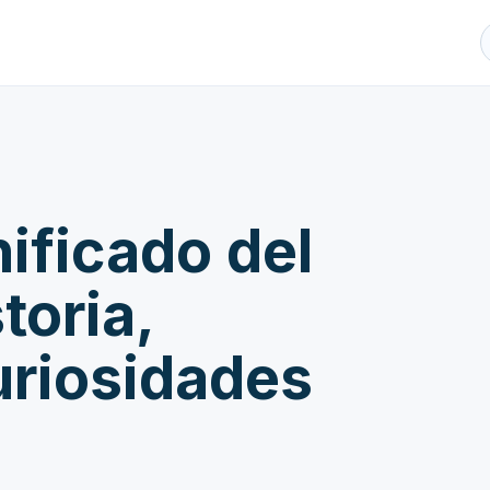
nificado del
toria,
uriosidades