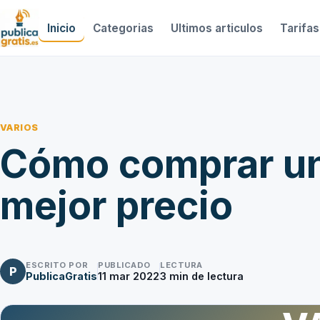
Inicio
Categorias
Ultimos articulos
Tarifas
VARIOS
Cómo comprar un r
mejor precio
ESCRITO POR
PUBLICADO
LECTURA
P
PublicaGratis
11 mar 2022
3
min de lectura