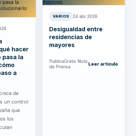
24 abr 2026
VARIOS
Desigualdad entre
2026
residencias de
a
mayores
 qué hacer
o pasa la
PublicaGratis Nota
 cómo
Leer artículo
de Prensa
paso a
cnica de
es un control
spaña que
os los
rculan