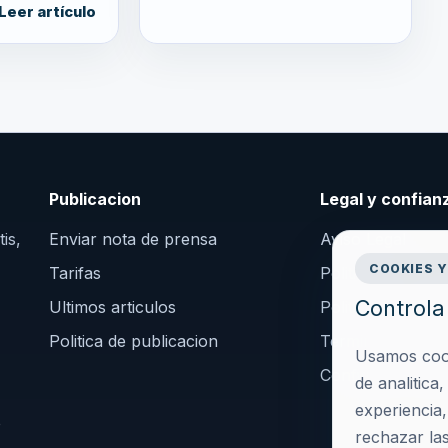
Leer artículo
Publicacion
Legal y confian
is,
Enviar nota de prensa
Aviso Legal
COOKIES Y
Tarifas
Politica de Priva
Controla 
Ultimos articulos
Politica de Cooki
Politica de publicacion
Terminos y Cond
Usamos cooki
Configurar cook
de analitica
experiencia
o
rechazar las