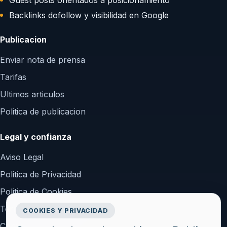
Backlinks dofollow y visibilidad en Google
Publicacion
Enviar nota de prensa
Tarifas
Ultimos articulos
Politica de publicacion
Legal y confianza
Aviso Legal
Politica de Privacidad
Politica de Cookies
Terminos y Condiciones
COOKIES Y PRIVACIDAD
Configurar cookies