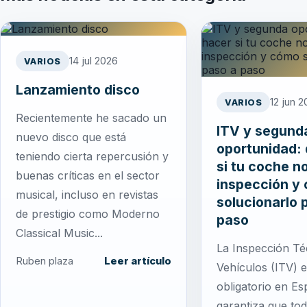
14 jul 2026
VARIOS
Lanzamiento disco
12 jun 
VARIOS
Recientemente he sacado un
ITV y segund
nuevo disco que está
oportunidad:
teniendo cierta repercusión y
si tu coche n
buenas críticas en el sector
inspección y
musical, incluso en revistas
solucionarlo 
de prestigio como Moderno
paso
Classical Music...
La Inspección Té
Ruben plaza
Leer artículo
Vehículos (ITV) 
obligatorio en E
garantiza que tod