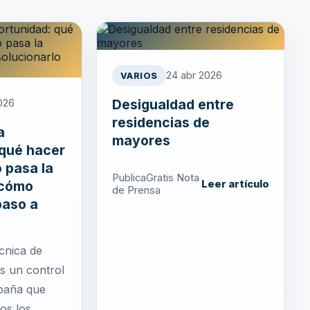
24 abr 2026
VARIOS
Desigualdad entre
2026
residencias de
a
mayores
 qué hacer
o pasa la
PublicaGratis Nota
 cómo
Leer artículo
de Prensa
paso a
cnica de
es un control
spaña que
os los