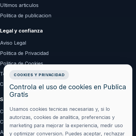
Ultimos articulos
Politica de publicacion
Legal y confianza
Aviso Legal
Politica de Privacidad
Politica de Cookies
Terminos y Condiciones
COOKIES Y PRIVACIDAD
Configurar cookies
Controla el uso de cookies en Publica
Gratis
Soporte
Usamos cookies tecnicas necesarias y, si lo
Contacto
autorizas, cookies de analitica, preferencias y
Crear cuenta
marketing para mejorar la experiencia, medir uso
Acceder
y optimizar conversion. Puedes aceptar, rechazar