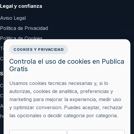
Legal y confianza
Aviso Legal
Politica de Privacidad
Politica de Cookies
Terminos y Condiciones
COOKIES Y PRIVACIDAD
Configurar cookies
Controla el uso de cookies en Publica
Gratis
Soporte
Usamos cookies tecnicas necesarias y, si lo
Contacto
autorizas, cookies de analitica, preferencias y
Crear cuenta
marketing para mejorar la experiencia, medir uso
Acceder
y optimizar conversion. Puedes aceptar, rechazar
las opcionales o decidir categoria por categoria.
hola@publicagratis.es