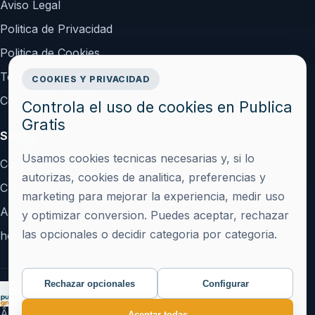
Aviso Legal
Politica de Privacidad
Politica de Cookies
Terminos y Condiciones
COOKIES Y PRIVACIDAD
Configurar cookies
Controla el uso de cookies en Publica
Gratis
Soporte
Usamos cookies tecnicas necesarias y, si lo
Contacto
autorizas, cookies de analitica, preferencias y
Crear cuenta
marketing para mejorar la experiencia, medir uso
Acceder
y optimizar conversion. Puedes aceptar, rechazar
las opcionales o decidir categoria por categoria.
hola@publicagratis.es
Rechazar opcionales
Configurar
Â© 2026 Publica Gratis Â· Plataforma de publicacion
Aceptar todas