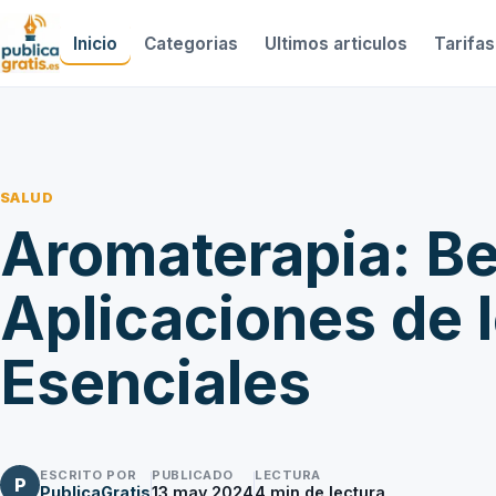
Inicio
Categorias
Ultimos articulos
Tarifas
SALUD
Aromaterapia: Be
Aplicaciones de 
Esenciales
ESCRITO POR
PUBLICADO
LECTURA
P
PublicaGratis
13 may 2024
4
min de lectura