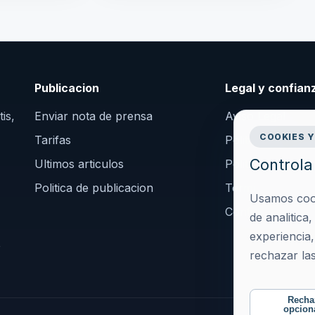
Publicacion
Legal y confian
is,
Enviar nota de prensa
Aviso Legal
COOKIES Y
Tarifas
Politica de Priva
Controla 
Ultimos articulos
Politica de Cooki
Politica de publicacion
Terminos y Cond
Usamos cooki
Configurar cook
de analitica
experiencia
o
rechazar las
Recha
opcion