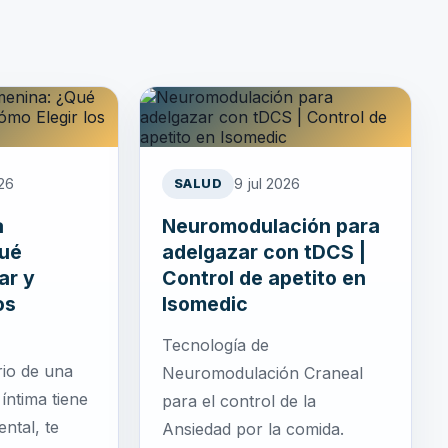
026
9 jul 2026
SALUD
a
Neuromodulación para
Qué
adelgazar con tDCS |
ar y
Control de apetito en
os
Isomedic
Tecnología de
rio de una
Neuromodulación Craneal
 íntima tiene
para el control de la
ntal, te
Ansiedad por la comida.