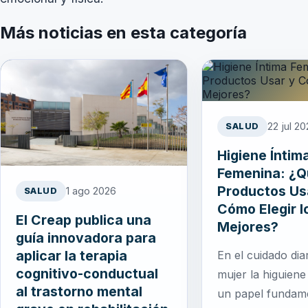
Más noticias en esta categoría
22 jul 2
SALUD
Higiene Íntim
Femenina: ¿
Productos Us
1 ago 2026
SALUD
Cómo Elegir l
El Creap publica una
Mejores?
guía innovadora para
aplicar la terapia
En el cuidado dia
cognitivo-conductual
mujer la higuiene
al trastorno mental
un papel fundame