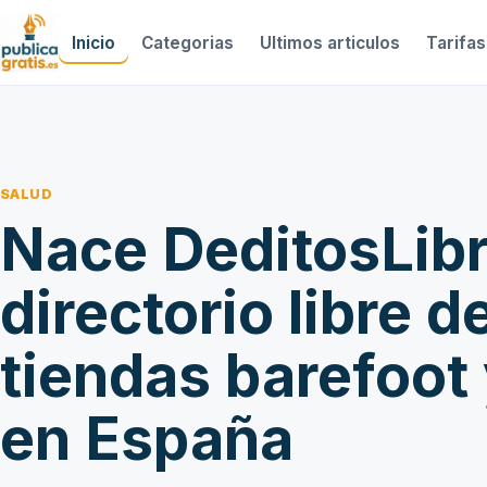
Inicio
Categorias
Ultimos articulos
Tarifas
SALUD
Nace DeditosLibr
directorio libre 
tiendas barefoot 
en España