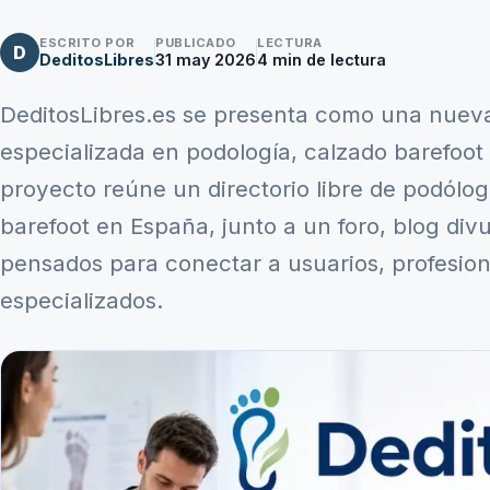
ESCRITO POR
PUBLICADO
LECTURA
D
DeditosLibres
31 may 2026
4
min de lectura
DeditosLibres.es se presenta como una nuev
especializada en podología, calzado barefoot y
proyecto reúne un directorio libre de podólog
barefoot en España, junto a un foro, blog div
pensados para conectar a usuarios, profesio
especializados.