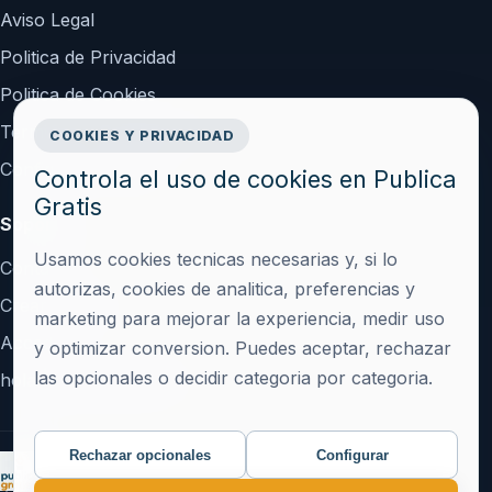
Aviso Legal
Politica de Privacidad
Politica de Cookies
Terminos y Condiciones
COOKIES Y PRIVACIDAD
Configurar cookies
Controla el uso de cookies en Publica
Gratis
Soporte
Usamos cookies tecnicas necesarias y, si lo
Contacto
autorizas, cookies de analitica, preferencias y
Crear cuenta
marketing para mejorar la experiencia, medir uso
Acceder
y optimizar conversion. Puedes aceptar, rechazar
las opcionales o decidir categoria por categoria.
hola@publicagratis.es
Rechazar opcionales
Configurar